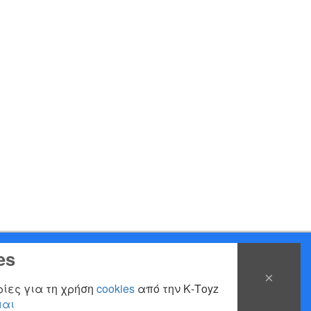
es
×
ίες για τη χρήση
cookies
από την Κ-Τoyz
μαι